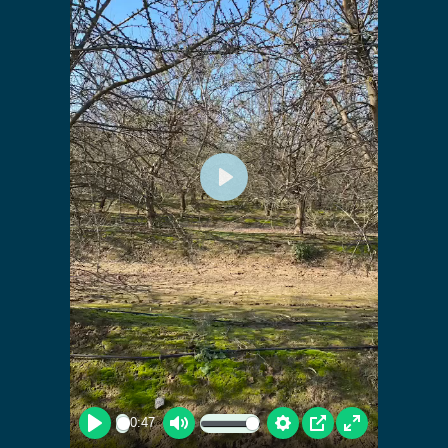
Play
00:47
Play
Mute
Settings
PIP
Enter fullscree